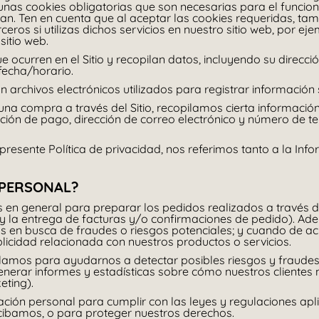
nas cookies obligatorias que son necesarias para el funcion
an. Ten en cuenta que al aceptar las cookies requeridas, tam
eros si utilizas dichos servicios en nuestro sitio web, por ej
sitio web.
ue ocurren en el Sitio y recopilan datos, incluyendo su direcci
fecha/horario.
son archivos electrónicos utilizados para registrar informació
 compra a través del Sitio, recopilamos cierta información 
mación de pago, dirección de correo electrónico y número de 
esente Política de privacidad, nos referimos tanto a la Info
 PERSONAL?
n general para preparar los pedidos realizados a través del
 y la entrega de facturas y/o confirmaciones de pedido). Ad
 en busca de fraudes o riesgos potenciales; y cuando de ac
icidad relacionada con nuestros productos o servicios.
lamos para ayudarnos a detectar posibles riesgos y fraudes (e
generar informes y estadísticas sobre cómo nuestros clientes n
eting).
ión personal para cumplir con las leyes y regulaciones apli
recibamos, o para proteger nuestros derechos.