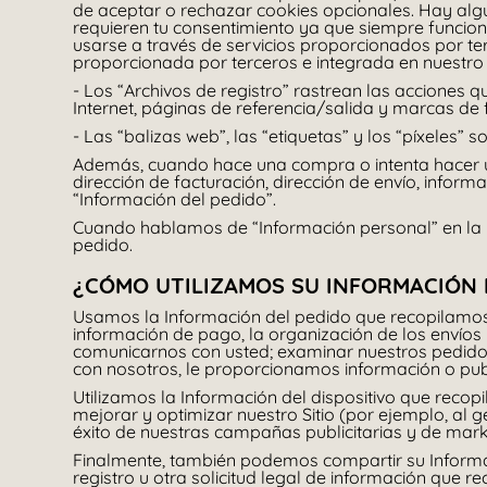
de aceptar o rechazar cookies opcionales. Hay algu
requieren tu consentimiento ya que siempre funcion
usarse a través de servicios proporcionados por terc
proporcionada por terceros e integrada en nuestro 
- Los “Archivos de registro” rastrean las acciones q
Internet, páginas de referencia/salida y marcas de 
- Las “balizas web”, las “etiquetas” y los “píxeles” 
Además, cuando hace una compra o intenta hacer una
dirección de facturación, dirección de envío, infor
“Información del pedido”.
Cuando hablamos de “Información personal” en la pr
pedido.
¿CÓMO UTILIZAMOS SU INFORMACIÓN
Usamos la Información del pedido que recopilamos e
información de pago, la organización de los envíos
comunicarnos con usted; examinar nuestros pedidos
con nosotros, le proporcionamos información o publ
Utilizamos la Información del dispositivo que recopi
mejorar y optimizar nuestro Sitio (por ejemplo, al 
éxito de nuestras campañas publicitarias y de mark
Finalmente, también podemos compartir su Informac
registro u otra solicitud legal de información que 